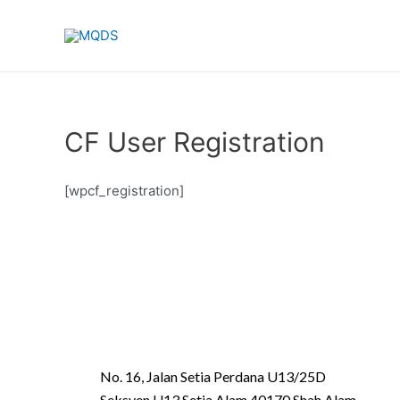
CF User Registration
[wpcf_registration]
No. 16, Jalan Setia Perdana U13/25D
Seksyen U13 Setia Alam 40170 Shah Alam